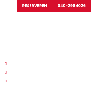
RESERVEREN
040-2984026
LINKS
Grill restaurant in Eindhoven
Beste restaurant van Eindhoven
Voor een authentieke Turkse BBQ-beleving
Turks restaurant Eindhoven
MENU
Over ons
Menu
Nieuws